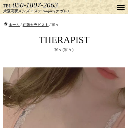
050-1807-2063
TEL.
大阪高級メンズエステ Nagare(ナガレ)
ホーム
/
在籍セラピスト
/ 寧々
THERAPIST
寧々(寧々)